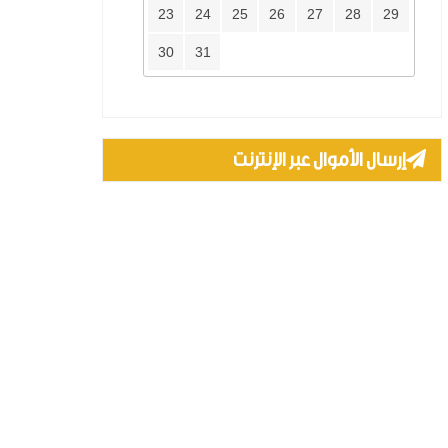
23
24
25
26
27
28
29
30
31
إرسال الأموال عبر الإنترنت