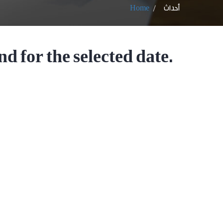
أحداث
Home
d for the selected date.